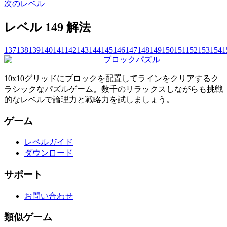
次のレベル
レベル 149 解法
137
138
139
140
141
142
143
144
145
146
147
148
149
150
151
152
153
154
1
ブロックパズル
10x10グリッドにブロックを配置してラインをクリアするク
ラシックなパズルゲーム。数千のリラックスしながらも挑戦
的なレベルで論理力と戦略力を試しましょう。
ゲーム
レベルガイド
ダウンロード
サポート
お問い合わせ
類似ゲーム