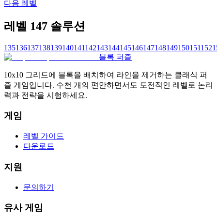
다음 레벨
레벨 147 솔루션
135
136
137
138
139
140
141
142
143
144
145
146
147
148
149
150
151
152
1
블록 퍼즐
10x10 그리드에 블록을 배치하여 라인을 제거하는 클래식 퍼
즐 게임입니다. 수천 개의 편안하면서도 도전적인 레벨로 논리
력과 전략을 시험하세요.
게임
레벨 가이드
다운로드
지원
문의하기
유사 게임