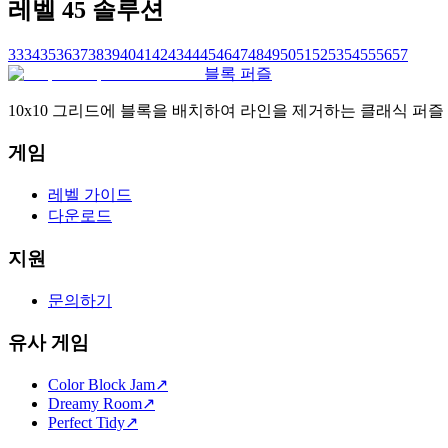
레벨 45 솔루션
33
34
35
36
37
38
39
40
41
42
43
44
45
46
47
48
49
50
51
52
53
54
55
56
57
블록 퍼즐
10x10 그리드에 블록을 배치하여 라인을 제거하는 클래식 퍼
게임
레벨 가이드
다운로드
지원
문의하기
유사 게임
Color Block Jam
↗️
Dreamy Room
↗️
Perfect Tidy
↗️