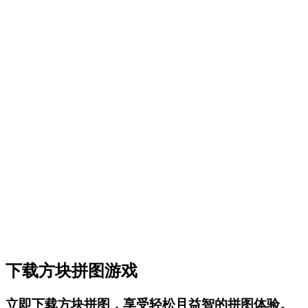
4.9
高手挑战
通过数千个高难度关卡，极限提升你的技巧。
难度
Expert
平均时间
20-30 min
活跃玩家
2K+
用户评分
5
下载方块拼图游戏
立即下载方块拼图，享受轻松且益智的拼图体验。