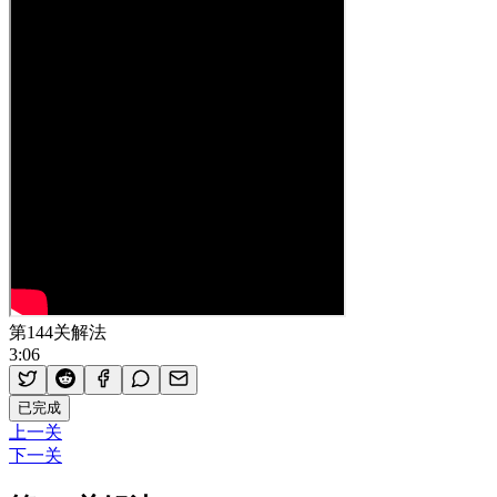
第144关解法
3:06
已完成
上一关
下一关