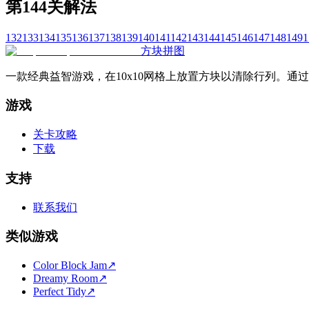
第144关解法
132
133
134
135
136
137
138
139
140
141
142
143
144
145
146
147
148
149
1
方块拼图
一款经典益智游戏，在10x10网格上放置方块以清除行列。
游戏
关卡攻略
下载
支持
联系我们
类似游戏
Color Block Jam
↗️
Dreamy Room
↗️
Perfect Tidy
↗️