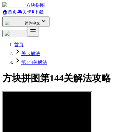
方块拼图
🏠
首页
🎮
关卡
⬇️
下载
简体中文
首页
关卡解法
第144关解法
方块拼图第144关解法攻略