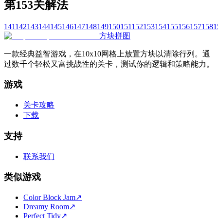
第153关解法
141
142
143
144
145
146
147
148
149
150
151
152
153
154
155
156
157
158
1
方块拼图
一款经典益智游戏，在10x10网格上放置方块以清除行列。通
过数千个轻松又富挑战性的关卡，测试你的逻辑和策略能力。
游戏
关卡攻略
下载
支持
联系我们
类似游戏
Color Block Jam
↗️
Dreamy Room
↗️
Perfect Tidy
↗️