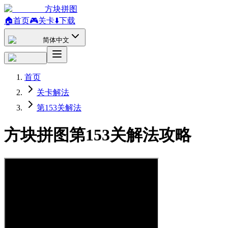
方块拼图
🏠
首页
🎮
关卡
⬇️
下载
简体中文
首页
关卡解法
第153关解法
方块拼图第153关解法攻略