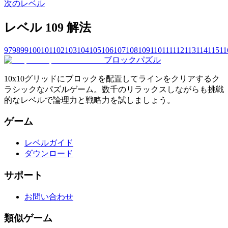
次のレベル
レベル 109 解法
97
98
99
100
101
102
103
104
105
106
107
108
109
110
111
112
113
114
115
11
ブロックパズル
10x10グリッドにブロックを配置してラインをクリアするク
ラシックなパズルゲーム。数千のリラックスしながらも挑戦
的なレベルで論理力と戦略力を試しましょう。
ゲーム
レベルガイド
ダウンロード
サポート
お問い合わせ
類似ゲーム