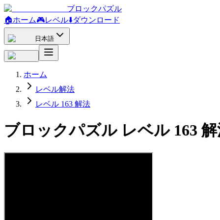
ブロックパズル
🏠
ホーム
🎮
レベル
⬇️
ダウンロード
日本語
ホーム
レベル解法
レベル 163 解法
ブロックパズル レベル 163