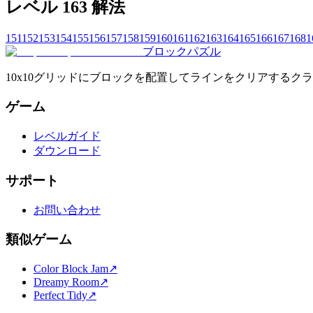
レベル 163 解法
151
152
153
154
155
156
157
158
159
160
161
162
163
164
165
166
167
168
1
ブロックパズル
10x10グリッドにブロックを配置してラインをクリアする
ゲーム
レベルガイド
ダウンロード
サポート
お問い合わせ
類似ゲーム
Color Block Jam
↗️
Dreamy Room
↗️
Perfect Tidy
↗️