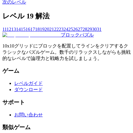
次のレベル
レベル 19 解法
11
12
13
14
15
16
17
18
19
20
21
22
23
24
25
26
27
28
29
30
31
ブロックパズル
10x10グリッドにブロックを配置してラインをクリアするク
ラシックなパズルゲーム。数千のリラックスしながらも挑戦
的なレベルで論理力と戦略力を試しましょう。
ゲーム
レベルガイド
ダウンロード
サポート
お問い合わせ
類似ゲーム