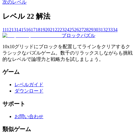
次のレベル
レベル 22 解法
11
12
13
14
15
16
17
18
19
20
21
22
23
24
25
26
27
28
29
30
31
32
33
34
ブロックパズル
10x10グリッドにブロックを配置してラインをクリアするク
ラシックなパズルゲーム。数千のリラックスしながらも挑戦
的なレベルで論理力と戦略力を試しましょう。
ゲーム
レベルガイド
ダウンロード
サポート
お問い合わせ
類似ゲーム