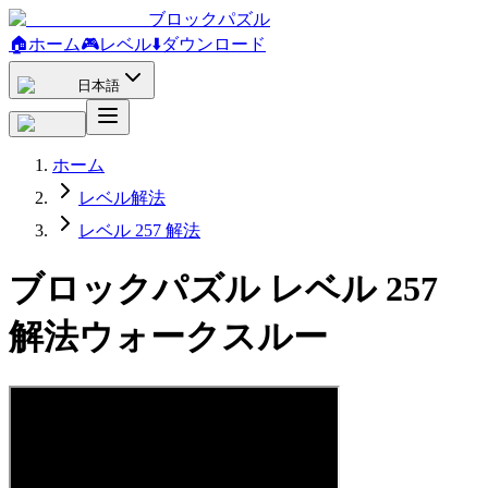
ブロックパズル
🏠
ホーム
🎮
レベル
⬇️
ダウンロード
日本語
ホーム
レベル解法
レベル 257 解法
ブロックパズル レベル 257
解法ウォークスルー