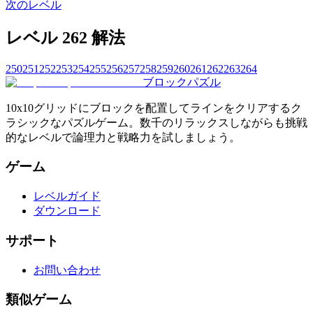
次のレベル
レベル 262 解法
250
251
252
253
254
255
256
257
258
259
260
261
262
263
264
ブロックパズル
10x10グリッドにブロックを配置してラインをクリアするク
ラシックなパズルゲーム。数千のリラックスしながらも挑戦
的なレベルで論理力と戦略力を試しましょう。
ゲーム
レベルガイド
ダウンロード
サポート
お問い合わせ
類似ゲーム