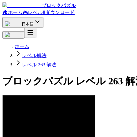
ブロックパズル
🏠
ホーム
🎮
レベル
⬇️
ダウンロード
日本語
ホーム
レベル解法
レベル 263 解法
ブロックパズル レベル 263