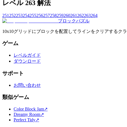
レベル 263 解法
251
252
253
254
255
256
257
258
259
260
261
262
263
264
ブロックパズル
10x10グリッドにブロックを配置してラインをクリアする
ゲーム
レベルガイド
ダウンロード
サポート
お問い合わせ
類似ゲーム
Color Block Jam
↗️
Dreamy Room
↗️
Perfect Tidy
↗️