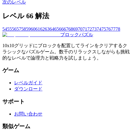
次のレベル
レベル 66 解法
54
55
56
57
58
59
60
61
62
63
64
65
66
67
68
69
70
71
72
73
74
75
76
77
78
ブロックパズル
10x10グリッドにブロックを配置してラインをクリアするク
ラシックなパズルゲーム。数千のリラックスしながらも挑戦
的なレベルで論理力と戦略力を試しましょう。
ゲーム
レベルガイド
ダウンロード
サポート
お問い合わせ
類似ゲーム