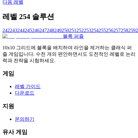
다음 레벨
레벨 254 솔루션
242
243
244
245
246
247
248
249
250
251
252
253
254
255
256
257
258
259
2
블록 퍼즐
10x10 그리드에 블록을 배치하여 라인을 제거하는 클래식 퍼
즐 게임입니다. 수천 개의 편안하면서도 도전적인 레벨로 논리
력과 전략을 시험하세요.
게임
레벨 가이드
다운로드
지원
문의하기
유사 게임