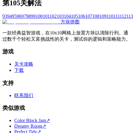
第105关解法
93
94
95
96
97
98
99
100
101
102
103
104
105
106
107
108
109
110
111
112
11
方块拼图
一款经典益智游戏，在10x10网格上放置方块以清除行列。通
过数千个轻松又富挑战性的关卡，测试你的逻辑和策略能力。
游戏
关卡攻略
下载
支持
联系我们
类似游戏
Color Block Jam
↗️
Dreamy Room
↗️
Perfect Tidy
↗️