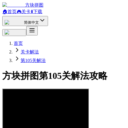
方块拼图
🏠
首页
🎮
关卡
⬇️
下载
简体中文
首页
关卡解法
第105关解法
方块拼图第105关解法攻略