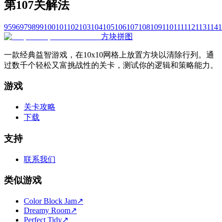
第107关解法
95
96
97
98
99
100
101
102
103
104
105
106
107
108
109
110
111
112
113
114
1
方块拼图
一款经典益智游戏，在10x10网格上放置方块以清除行列。通
过数千个轻松又富挑战性的关卡，测试你的逻辑和策略能力。
游戏
关卡攻略
下载
支持
联系我们
类似游戏
Color Block Jam
↗️
Dreamy Room
↗️
Perfect Tidy
↗️