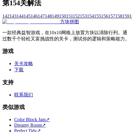
第154关解法
142
143
144
145
146
147
148
149
150
151
152
153
154
155
156
157
158
159
1
方块拼图
一款经典益智游戏，在10x10网格上放置方块以清除行列。通
过数千个轻松又富挑战性的关卡，测试你的逻辑和策略能力。
游戏
关卡攻略
下载
支持
联系我们
类似游戏
Color Block Jam
↗️
Dreamy Room
↗️
Perfect Tidy
↗️