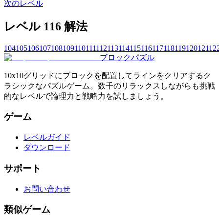
次のレベル
レベル 116 解法
104
105
106
107
108
109
110
111
112
113
114
115
116
117
118
119
120
121
12
ブロックパズル
10x10グリッドにブロックを配置してラインをクリアするク
ラシックなパズルゲーム。数千のリラックスしながらも挑戦
的なレベルで論理力と戦略力を試しましょう。
ゲーム
レベルガイド
ダウンロード
サポート
お問い合わせ
類似ゲーム