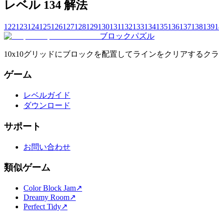
レベル 134 解法
122
123
124
125
126
127
128
129
130
131
132
133
134
135
136
137
138
139
1
ブロックパズル
10x10グリッドにブロックを配置してラインをクリアする
ゲーム
レベルガイド
ダウンロード
サポート
お問い合わせ
類似ゲーム
Color Block Jam
↗️
Dreamy Room
↗️
Perfect Tidy
↗️