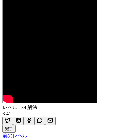
レベル 184 解法
3:41
完了
前のレベル