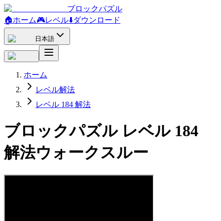
ブロックパズル
🏠
ホーム
🎮
レベル
⬇️
ダウンロード
日本語
ホーム
レベル解法
レベル 184 解法
ブロックパズル レベル 184
解法ウォークスルー