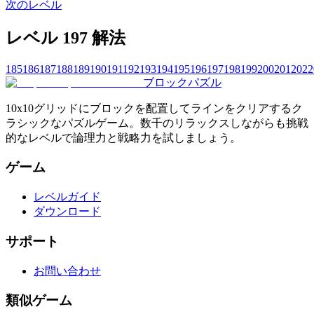
次のレベル
レベル 197 解法
185
186
187
188
189
190
191
192
193
194
195
196
197
198
199
200
201
202
2
ブロックパズル
10x10グリッドにブロックを配置してラインをクリアするク
ラシックなパズルゲーム。数千のリラックスしながらも挑戦
的なレベルで論理力と戦略力を試しましょう。
ゲーム
レベルガイド
ダウンロード
サポート
お問い合わせ
類似ゲーム