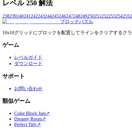
レベル 250 解法
238
239
240
241
242
243
244
245
246
247
248
249
250
251
252
253
254
255
2
ブロックパズル
10x10グリッドにブロックを配置してラインをクリアする
ゲーム
レベルガイド
ダウンロード
サポート
お問い合わせ
類似ゲーム
Color Block Jam
↗️
Dreamy Room
↗️
Perfect Tidy
↗️