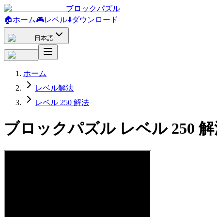
ブロックパズル
🏠
ホーム
🎮
レベル
⬇️
ダウンロード
日本語
ホーム
レベル解法
レベル 250 解法
ブロックパズル レベル 250