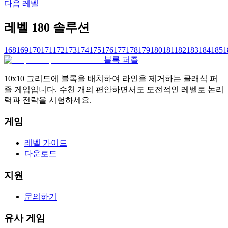
다음 레벨
레벨 180 솔루션
168
169
170
171
172
173
174
175
176
177
178
179
180
181
182
183
184
185
1
블록 퍼즐
10x10 그리드에 블록을 배치하여 라인을 제거하는 클래식 퍼
즐 게임입니다. 수천 개의 편안하면서도 도전적인 레벨로 논리
력과 전략을 시험하세요.
게임
레벨 가이드
다운로드
지원
문의하기
유사 게임