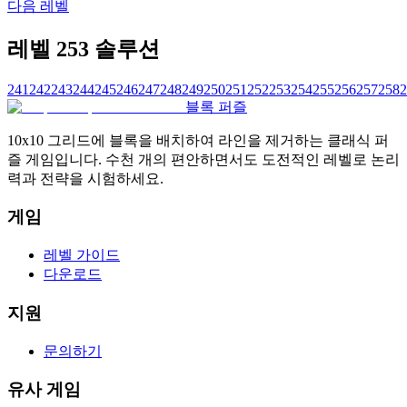
다음 레벨
레벨 253 솔루션
241
242
243
244
245
246
247
248
249
250
251
252
253
254
255
256
257
258
2
블록 퍼즐
10x10 그리드에 블록을 배치하여 라인을 제거하는 클래식 퍼
즐 게임입니다. 수천 개의 편안하면서도 도전적인 레벨로 논리
력과 전략을 시험하세요.
게임
레벨 가이드
다운로드
지원
문의하기
유사 게임