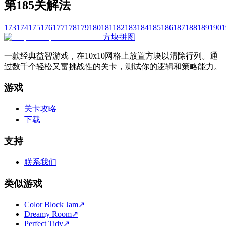
第185关解法
173
174
175
176
177
178
179
180
181
182
183
184
185
186
187
188
189
190
1
方块拼图
一款经典益智游戏，在10x10网格上放置方块以清除行列。通
过数千个轻松又富挑战性的关卡，测试你的逻辑和策略能力。
游戏
关卡攻略
下载
支持
联系我们
类似游戏
Color Block Jam
↗️
Dreamy Room
↗️
Perfect Tidy
↗️