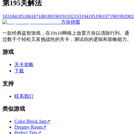
第195关解法
183
184
185
186
187
188
189
190
191
192
193
194
195
196
197
198
199
200
2
方块拼图
一款经典益智游戏，在10x10网格上放置方块以清除行列。通
过数千个轻松又富挑战性的关卡，测试你的逻辑和策略能力。
游戏
关卡攻略
下载
支持
联系我们
类似游戏
Color Block Jam
↗️
Dreamy Room
↗️
Perfect Tidy
↗️