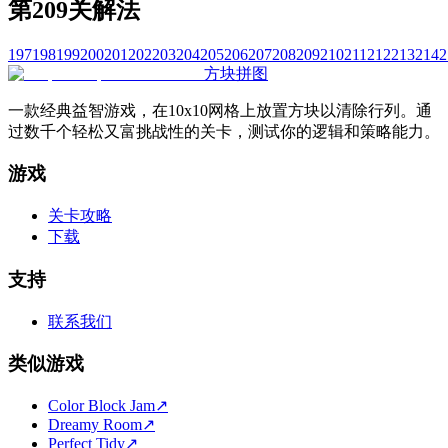
第209关解法
197
198
199
200
201
202
203
204
205
206
207
208
209
210
211
212
213
214
2
方块拼图
一款经典益智游戏，在10x10网格上放置方块以清除行列。通
过数千个轻松又富挑战性的关卡，测试你的逻辑和策略能力。
游戏
关卡攻略
下载
支持
联系我们
类似游戏
Color Block Jam
↗️
Dreamy Room
↗️
Perfect Tidy
↗️