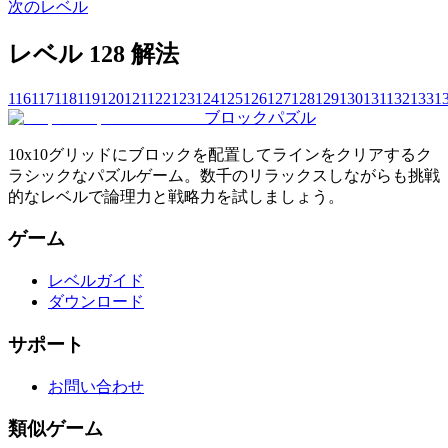
次のレベル
レベル 128 解法
116
117
118
119
120
121
122
123
124
125
126
127
128
129
130
131
132
133
1
ブロックパズル
10x10グリッドにブロックを配置してラインをクリアするク
ラシックなパズルゲーム。数千のリラックスしながらも挑戦
的なレベルで論理力と戦略力を試しましょう。
ゲーム
レベルガイド
ダウンロード
サポート
お問い合わせ
類似ゲーム