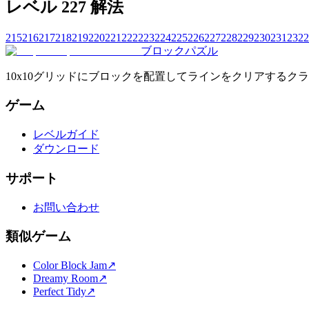
レベル 227 解法
215
216
217
218
219
220
221
222
223
224
225
226
227
228
229
230
231
232
2
ブロックパズル
10x10グリッドにブロックを配置してラインをクリアする
ゲーム
レベルガイド
ダウンロード
サポート
お問い合わせ
類似ゲーム
Color Block Jam
↗️
Dreamy Room
↗️
Perfect Tidy
↗️