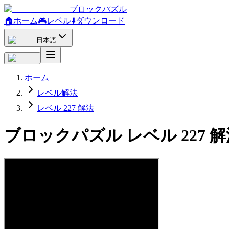
ブロックパズル
🏠
ホーム
🎮
レベル
⬇️
ダウンロード
日本語
ホーム
レベル解法
レベル 227 解法
ブロックパズル レベル 227