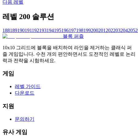
다음 레벨
레벨 200 솔루션
188
189
190
191
192
193
194
195
196
197
198
199
200
201
202
203
204
205
2
블록 퍼즐
10x10 그리드에 블록을 배치하여 라인을 제거하는 클래식 퍼
즐 게임입니다. 수천 개의 편안하면서도 도전적인 레벨로 논리
력과 전략을 시험하세요.
게임
레벨 가이드
다운로드
지원
문의하기
유사 게임