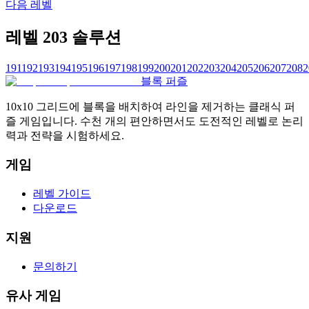
다음 레벨
레벨 203 솔루션
191
192
193
194
195
196
197
198
199
200
201
202
203
204
205
206
207
208
2
블록 퍼즐
10x10 그리드에 블록을 배치하여 라인을 제거하는 클래식 퍼
즐 게임입니다. 수천 개의 편안하면서도 도전적인 레벨로 논리
력과 전략을 시험하세요.
게임
레벨 가이드
다운로드
지원
문의하기
유사 게임