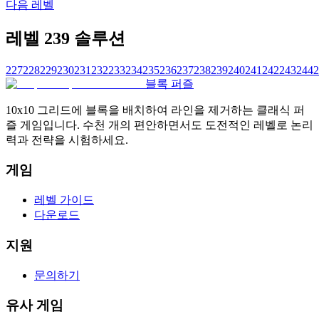
다음 레벨
레벨 239 솔루션
227
228
229
230
231
232
233
234
235
236
237
238
239
240
241
242
243
244
2
블록 퍼즐
10x10 그리드에 블록을 배치하여 라인을 제거하는 클래식 퍼
즐 게임입니다. 수천 개의 편안하면서도 도전적인 레벨로 논리
력과 전략을 시험하세요.
게임
레벨 가이드
다운로드
지원
문의하기
유사 게임