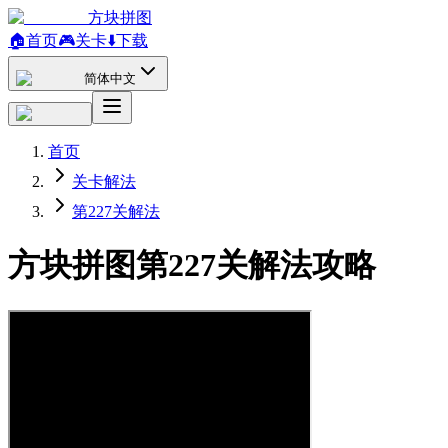
方块拼图
🏠
首页
🎮
关卡
⬇️
下载
简体中文
首页
关卡解法
第227关解法
方块拼图第227关解法攻略