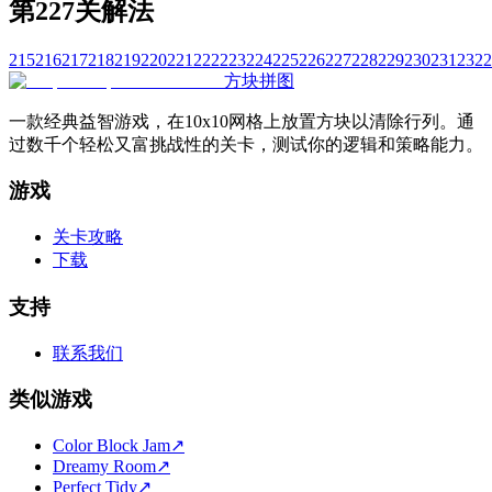
第227关解法
215
216
217
218
219
220
221
222
223
224
225
226
227
228
229
230
231
232
2
方块拼图
一款经典益智游戏，在10x10网格上放置方块以清除行列。通
过数千个轻松又富挑战性的关卡，测试你的逻辑和策略能力。
游戏
关卡攻略
下载
支持
联系我们
类似游戏
Color Block Jam
↗️
Dreamy Room
↗️
Perfect Tidy
↗️