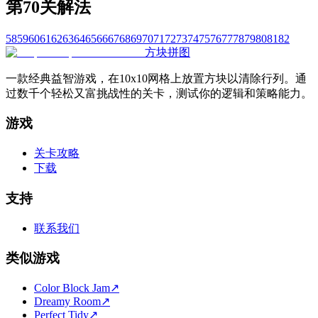
第70关解法
58
59
60
61
62
63
64
65
66
67
68
69
70
71
72
73
74
75
76
77
78
79
80
81
82
方块拼图
一款经典益智游戏，在10x10网格上放置方块以清除行列。通
过数千个轻松又富挑战性的关卡，测试你的逻辑和策略能力。
游戏
关卡攻略
下载
支持
联系我们
类似游戏
Color Block Jam
↗️
Dreamy Room
↗️
Perfect Tidy
↗️