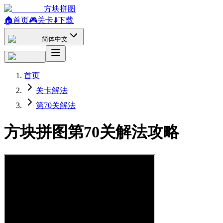
方块拼图
🏠
首页
🎮
关卡
⬇️
下载
简体中文
首页
关卡解法
第70关解法
方块拼图第70关解法攻略