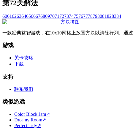
第72关解法
60
61
62
63
64
65
66
67
68
69
70
71
72
73
74
75
76
77
78
79
80
81
82
83
84
方块拼图
一款经典益智游戏，在10x10网格上放置方块以清除行列。
游戏
关卡攻略
下载
支持
联系我们
类似游戏
Color Block Jam
↗️
Dreamy Room
↗️
Perfect Tidy
↗️