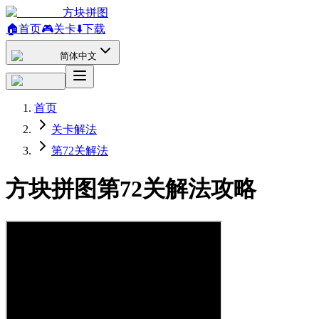
方块拼图
🏠
首页
🎮
关卡
⬇️
下载
简体中文
首页
关卡解法
第72关解法
方块拼图第72关解法攻略