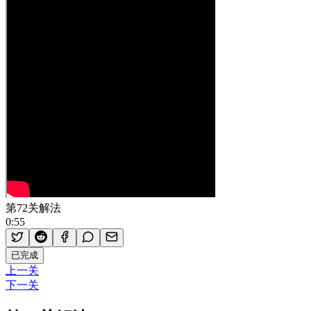
第72关解法
0:55
已完成
上一关
下一关