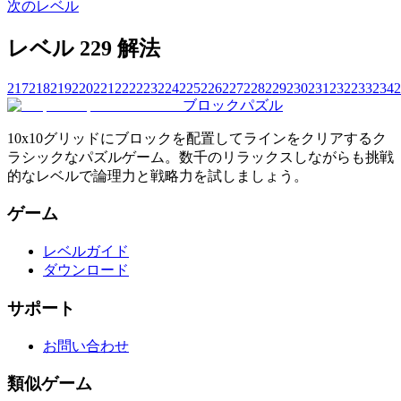
次のレベル
レベル 229 解法
217
218
219
220
221
222
223
224
225
226
227
228
229
230
231
232
233
234
2
ブロックパズル
10x10グリッドにブロックを配置してラインをクリアするク
ラシックなパズルゲーム。数千のリラックスしながらも挑戦
的なレベルで論理力と戦略力を試しましょう。
ゲーム
レベルガイド
ダウンロード
サポート
お問い合わせ
類似ゲーム