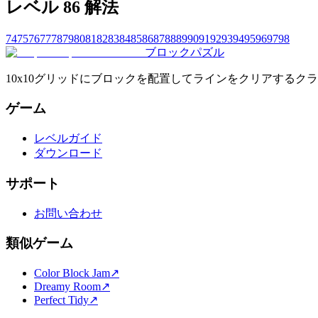
レベル 86 解法
74
75
76
77
78
79
80
81
82
83
84
85
86
87
88
89
90
91
92
93
94
95
96
97
98
ブロックパズル
10x10グリッドにブロックを配置してラインをクリアする
ゲーム
レベルガイド
ダウンロード
サポート
お問い合わせ
類似ゲーム
Color Block Jam
↗️
Dreamy Room
↗️
Perfect Tidy
↗️